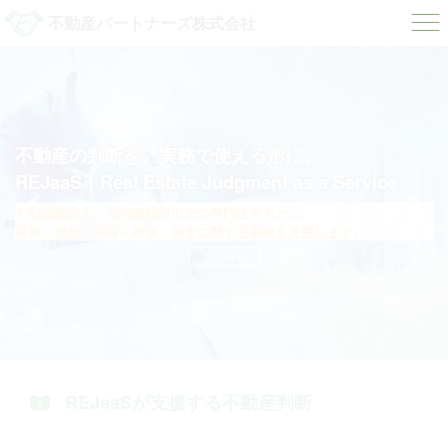
不動産パートナーズ株式会社
不動産の判断を、実務で使える形に。
REJaaS｜Real Estate Judgment as a Service
Previous
Next
不動産鑑定士・宅地建物取引士の専門性をもとに、
取得・売却・保有・評価・調査に関する判断を支援します。
詳しく見る
REJaaSが支援する不動産判断