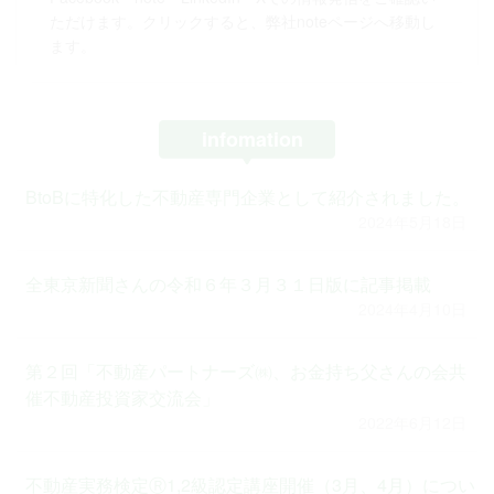
ただけます。クリックすると、弊社noteページへ移動し
ます。
infomation
BtoBに特化した不動産専門企業として紹介されました。
2024年5月18日
全東京新聞さんの令和６年３月３１日版に記事掲載
2024年4月10日
第２回「不動産パートナーズ㈱、お金持ち父さんの会共
催不動産投資家交流会」
2022年6月12日
不動産実務検定Ⓡ1,2級認定講座開催（3月、4月）につい