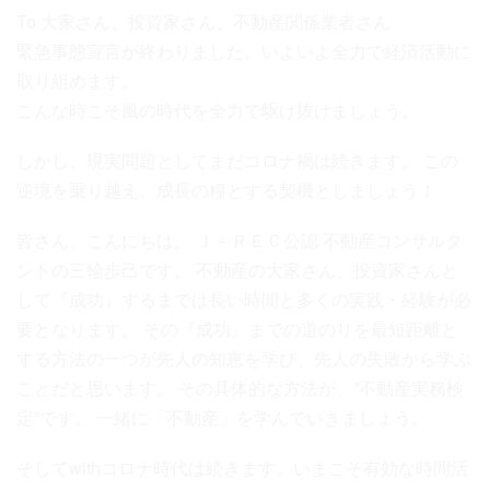
To 大家さん、投資家さん、不動産関係業者さん
緊急事態宣言が終わりました。いよいよ全力で経済活動に
取り組めます。
こんな時こそ風の時代を全力で駆け抜けましょう。
しかし、現実問題としてまだコロナ禍は続きます。 この
逆境を乗り越え、成長の糧とする契機としましょう！
皆さん、こんにちは。 Ｊ－ＲＥＣ公認 不動産コンサルタ
ントの三輪歩己です。 不動産の大家さん、投資家さんと
して『成功』するまでは長い時間と多くの実践・経験が必
要となります。 その『成功』までの道のりを最短距離と
する方法の一つが先人の知恵を学び、先人の失敗から学ぶ
ことだと思います。 その具体的な方法が、”不動産実務検
定”です。 一緒に「不動産」を学んでいきましょう。
そしてwithコロナ時代は続きます。いまこそ有効な時間活