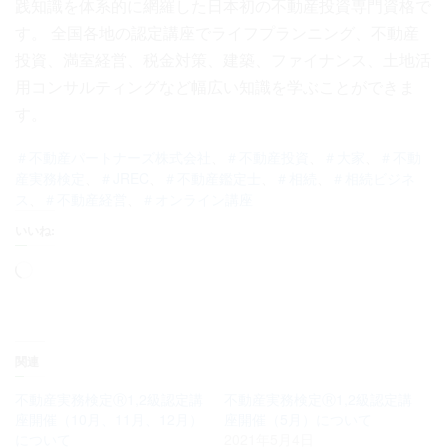
践知識を体系的に網羅した日本初の不動産投資専門資格で
す。 全国各地の認定講座でライフプランニング、不動産
投資、満室経営、税金対策、建築、ファイナンス、土地活
用コンサルティングなど幅広い知識を学ぶことができま
す。
＃不動産パートナーズ株式会社
、
＃不動産投資
、
＃大家
、
＃不動
産実務検定
、
＃JREC
、
＃不動産鑑定士
、
＃相続
、
＃相続ビジネ
ス
、
＃不動産経営
、
＃オンライン講座
いいね:
読
み
込
み
中…
関連
不動産実務検定Ⓡ1,2級認定講
不動産実務検定Ⓡ1,2級認定講
座開催（10月、11月、12月）
座開催（5月）について
について
2021年5月4日