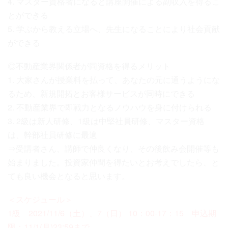
4. マスター資格者になると講座開催による副収入を得るこ
とができる
5. 学ぶから教える立場へ、先生になることにより社会貢献
ができる
◎不動産業界関係者が同資格を得るメリット
1. 大家さんが授業料を払って、あなたの元に通うようにな
るため、新規開拓とお客様サービスが同時にできる
2. 不動産業界で即戦力となるノウハウを身に付けられる
3. 2級は新人研修、1級は中堅社員研修、マスター資格
は、幹部社員研修に最適
⇒受講者さん、講師で仲良くなり、その後飲み会開催等も
始まりました。投資家仲間を得たいとお考えでしたら、と
ても良い機会となると思います。
＜スケジュール＞
1級 2021/11/6（土）、7（日） 10：00-17：15 申込期
限：11/1(月)23:59まで