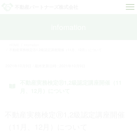
コ
ナ
不動産パートナーズ株式会社
ン
ビ
テ
ゲ
ン
ー
infomation
ツ
シ
へ
ョ
ス
ン
HOME
infomation
キ
に
不動産実務検定Ⓡ1,2級認定講座開催（11月、12月）について
ッ
移
プ
動
2021年10月9日
/ 最終更新日時 :
2021年10月9日
不動産実務検定Ⓡ1,2級認定講座開催（11
月、12月）について
不動産実務検定Ⓡ1,2級認定講座開催
（11月、12月）について