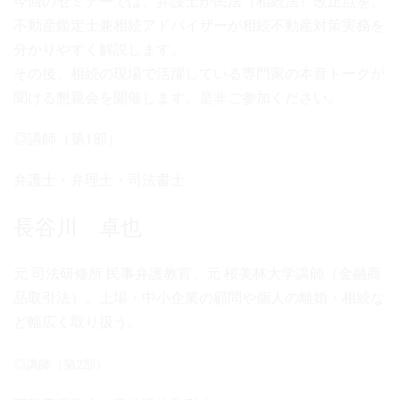
今回のセミナーでは、弁護士が民法（相続法）改正点を、
不動産鑑定士兼相続アドバイザーが相続不動産対策実務を
分かりやすく解説します。
その後、相続の現場で活躍している専門家の本音トークが
聞ける懇親会を開催します。是非ご参加ください。
◎講師（第1部）
弁護士・弁理士・司法書士
長谷川 卓也
元 司法研修所 民事弁護教官、元 桜美林大学講師（金融商
品取引法）。上場・中小企業の顧問や個人の離婚・相続な
ど幅広く取り扱う。
◎講師（第2部）