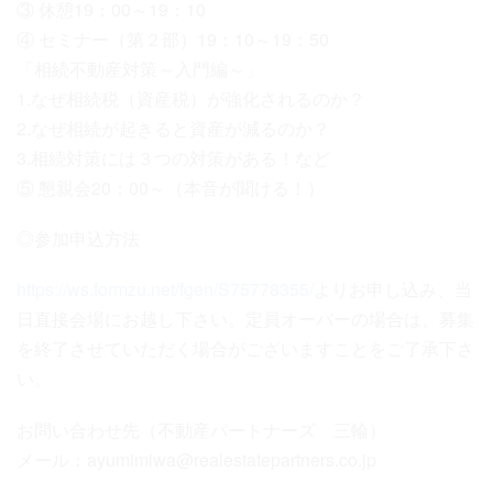
③ 休憩19：00～19：10
④ セミナー（第２部）19：10～19：50
「相続不動産対策～入門編～」
1.なぜ相続税（資産税）が強化されるのか？
2.なぜ相続が起きると資産が減るのか？
3.相続対策には３つの対策がある！など
⑤ 懇親会20：00～（本音が聞ける！）
◎参加申込方法
https://ws.formzu.net/fgen/S75778355/
よりお申し込み、当
日直接会場にお越し下さい。定員オーバーの場合は、募集
を終了させていただく場合がございますことをご了承下さ
い。
お問い合わせ先（不動産パートナーズ 三輪）
メール：ayumimiwa@realestatepartners.co.jp