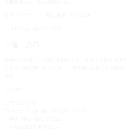
不動産鑑定士・宅地建物取引士
日本証券アナリスト協会検定会員（CMA）
Ｊ‐ＲＥＣ公認 相続アドバイザー
三輪 歩己
綜合不動産会社、外資系不動産ファンド等で物件取得担当
として、約20年に渡り100件、1500億円以上の購入実績を
残す。
◎プログラム
① 受付18：15
② セミナー（第1部）18：30～19：00
「事例で学ぶ相続法の改正
～不動産関連を重点的に～」