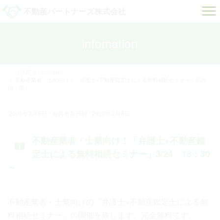
コ
ナ
不動産パートナーズ株式会社
ン
ビ
テ
ゲ
ン
ー
infomation
ツ
シ
へ
ョ
ス
ン
HOME
infomation
キ
に
不動産業者・士業向け！「弁護士×不動産鑑定士による無料相続セミナー」3/24
ッ
移
18：30～
プ
動
2020年2月8日
/ 最終更新日時 :
2020年2月8日
不動産業者・士業向け！「弁護士×不動産鑑
定士による無料相続セミナー」3/24 18：30
～
不動産業者・士業向けの「弁護士×不動産鑑定士による無
料相続セミナー」の開催を致します。完全無料です。