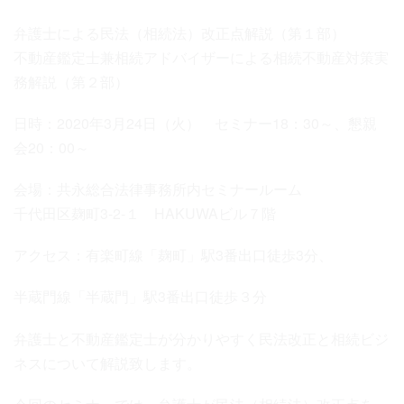
弁護士による民法（相続法）改正点解説（第１部）
不動産鑑定士兼相続アドバイザーによる相続不動産対策実
務解説（第２部）
日時：2020年3月24日（火） セミナー18：30～、懇親
会20：00～
会場：共永総合法律事務所内セミナールーム
千代田区麹町3‐2‐１ HAKUWAビル７階
アクセス：有楽町線「麹町」駅3番出口徒歩3分、
半蔵門線「半蔵門」駅3番出口徒歩３分
弁護士と不動産鑑定士が分かりやすく民法改正と相続ビジ
ネスについて解説致します。