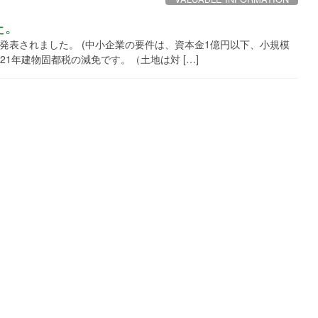
た。
発表されました。 (中小企業の要件は、資本金1億円以下、小規模
21年建物固都税の減免です。（土地は対 […]