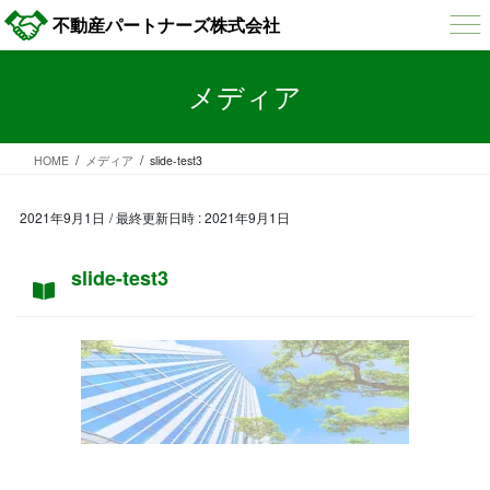
コ
ナ
不動産パートナーズ株式会社
ン
ビ
テ
ゲ
ン
ー
メディア
ツ
シ
へ
ョ
ス
ン
HOME
メディア
slide-test3
キ
に
ッ
移
プ
動
2021年9月1日
/ 最終更新日時 :
2021年9月1日
slide-test3