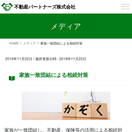
コ
ナ
不動産パートナーズ株式会社
ン
ビ
テ
ゲ
ン
ー
メディア
ツ
シ
へ
ョ
ス
ン
HOME
メディア
家族一致団結による相続対策
キ
に
ッ
移
プ
動
2019年11月22日
/ 最終更新日時 :
2019年11月22日
家族一致団結による相続対策
家族が一致団結し、不動産、保険等の活用による相続対