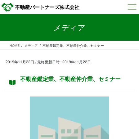
コ
ナ
不動産パートナーズ株式会社
ン
ビ
テ
ゲ
ン
ー
メディア
ツ
シ
へ
ョ
ス
ン
HOME
メディア
不動産鑑定業、不動産仲介業、セミナー
キ
に
ッ
移
プ
動
2019年11月22日
/ 最終更新日時 :
2019年11月22日
不動産鑑定業、不動産仲介業、セミナー