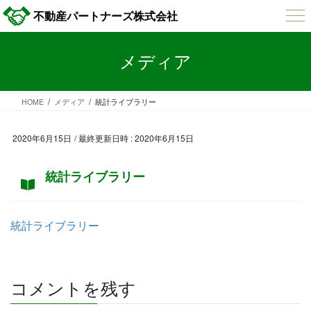
コ
ナ
不動産パートナーズ株式会社
ン
ビ
テ
ゲ
ン
ー
メディア
ツ
シ
へ
ョ
ス
ン
HOME
メディア
統計ライブラリー
キ
に
ッ
移
プ
動
2020年6月15日
/ 最終更新日時 :
2020年6月15日
統計ライブラリー
統計ライブラリー
コメントを残す